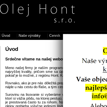
Úvod
Naše výrobky
Cenník
Predajné miesta
Da
Úvod
Srdečne vítame na našej webovej stránke
Meno našej firmy je naším programom. Sme malý, regionálny vý
najvyššej kvality, pričom sme sa úplne zaviazali krajine, v kto
pokiaľ je to možné, z regiónu Hont. Každopádne so 100%-tnou g
Rovnako, ako je pre nás dôležitá prepojenosť k regiónu, je pre nás
nájde u nás cestu do fľaše, a tým cestu k našim zákazníkom. A 
Surovinu na lisovanie si vyberáme výlučne od malých zodpov
ktorí si vážia pôdu, na ktorej pestujú. Naša surovina neprejde p
je prestovaná často tu za rohom. Naše semienka a jadierka pre
olejov prebieha výlučne jediným lisovaním za studena v šnekovo