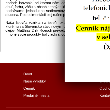
priebeh lisovania, pri ktorom nám ide o kvalitu, nie o kvantitu, za
chuť, farbu, vôňu a obsah cenných látok prírodných rastlinných ole
nechávame jednoducho sedimentovať, čím si zachovávajú silu 
studena. Po sedimentácii olej ručne plníme do fľiaš.
Naša lisovňa vznikla na jeseň roku 2013 a disponuje v oso
ktorému sa Slovensko stalo novým domovom) viac ako 20-ročno
olejov. Matthias Dirk Roesch prevádzkoval vo Švajčiarsku 20 r
mnohé svoje produkty bol viackrát ocenený.
Úvod
Darče
Naše výrobky
Otvára
Cenník
Obcho
Predajné miesta
Kontak